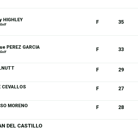
y HIGHLEY
F
35
 Golf
que PEREZ GARCIA
F
33
 Golf
LLNUTT
F
29
E CEVALLOS
F
27
NOSO MORENO
F
28
AN DEL CASTILLO