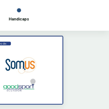
s
Handicaps