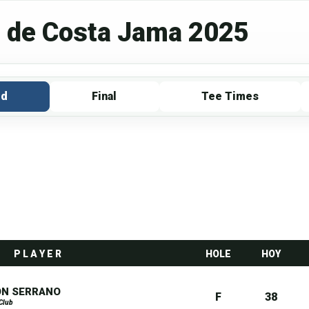
r de Costa Jama 2025
rd
Final
Tee Times
P L A Y E R
HOLE
HOY
ON SERRANO
F
38
Club