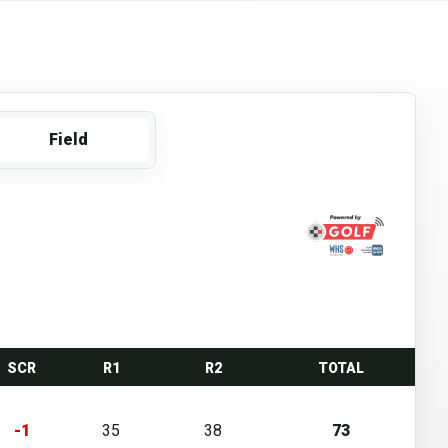
Field
SCR
R1
R2
TOTAL
-1
35
38
73