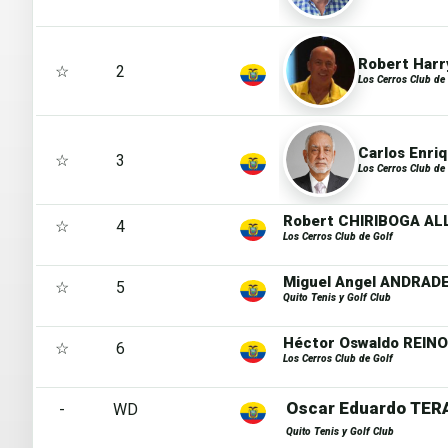
Robert Harr
☆
2
Los Cerros Club de
Carlos Enri
☆
3
Los Cerros Club de
Robert CHIRIBOGA A
☆
4
Los Cerros Club de Golf
Miguel Angel ANDRAD
☆
5
Quito Tenis y Golf Club
Héctor Oswaldo REI
☆
6
Los Cerros Club de Golf
Oscar Eduardo TER
-
WD
Quito Tenis y Golf Club